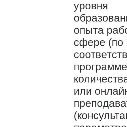
уровня
образован
опыта раб
сфере (по
соответст
программе
количеств
или онлайн
пре
подава
(консульта