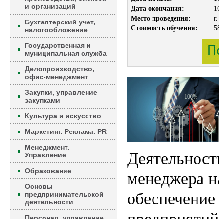
и организаций
Дата окончания:
1
Место проведения:
г
Бухгалтерский учет,
Стоимость обучения:
5
налогообложение
Государственная и
муниципальная служба
Делопроизводство,
офис-менеджмент
Закупки, управление
закупками
Культура и искусство
Маркетинг. Реклама. PR
Менеджмент.
Деятельност
Управление
Образование
менеджера н
Основы
обеспечение
предпринимательской
деятельности
предприятий
Персонал, управление