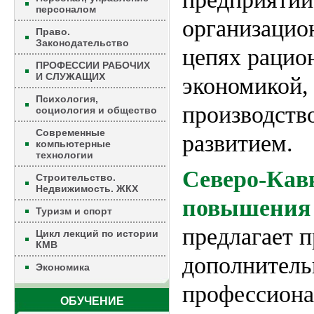
персоналом
организацио
Право.
Законодательство
цепях рацио
ПРОФЕССИИ РАБОЧИХ
И СЛУЖАЩИХ
экономикой,
Психология,
производств
социология и общество
Современные
развитием.
компьютерные
технологии
Северо-Кав
Строительство.
Недвижимость. ЖКХ
повышения
Туризм и спорт
предлагает 
Цикл лекций по истории
КМВ
дополнитель
Экономика
профессиона
ОБУЧЕНИЕ