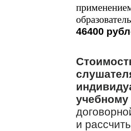
применение
образовател
46400 рубл
Стоимост
слушател
индивиду
учебному
договорно
и рассчит