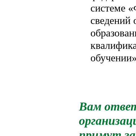
системе «
сведений 
образован
квалифика
обучении»
Вам ответ
организац
примут за