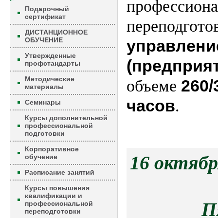
профессион
Подарочный
сертификат
переподгото
ДИСТАНЦИОННОЕ
ОБУЧЕНИЕ
управлени
Утвержденные
(предприя
профстандарты
Методические
260/
объеме
материалы
часов
.
Семинары
Курсы дополнительной
профессиональной
подготовки
Корпоративное
16 октяб
обучение
Расписание занятий
Курсы повышения
квалификации и
П
профессиональной
переподготовки