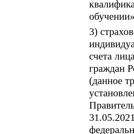
квалифика
обучении»
3) страхо
индивидуа
счета ли
граждан Р
(данное т
установле
Правитель
31.05.202
федераль