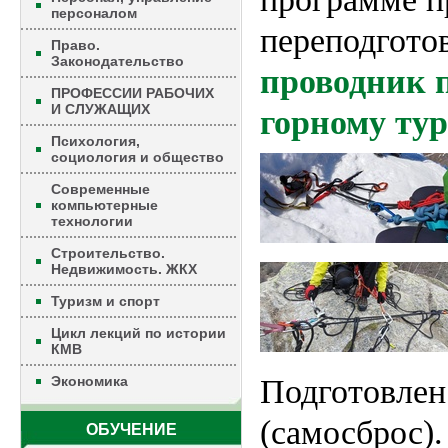
персоналом
переподгото
Право.
Законодательство
проводник 
ПРОФЕССИИ РАБОЧИХ
И СЛУЖАЩИХ
горному тур
Психология,
социология и общество
Современные
компьютерные
технологии
Строительство.
Недвижимость. ЖКХ
Туризм и спорт
Цикл лекций по истории
КМВ
Экономика
Подготовлен
(самосброс).
ОБУЧЕНИЕ