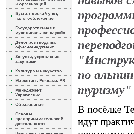
навыков 
и организаций
программ
Бухгалтерский учет,
налогообложение
професси
Государственная и
муниципальная служба
переподг
Делопроизводство,
офис-менеджмент
"Инструк
Закупки, управление
закупками
по альпин
Культура и искусство
Маркетинг. Реклама. PR
туризму" 
Менеджмент.
Управление
Образование
В посёлке Т
Основы
идут практич
предпринимательской
деятельности
программе п
Персонал, управление