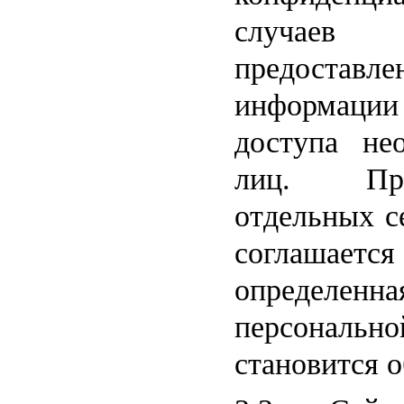
случаев
предоставл
информации
доступа не
лиц. При
отдельных с
соглашае
определе
персонал
становится 