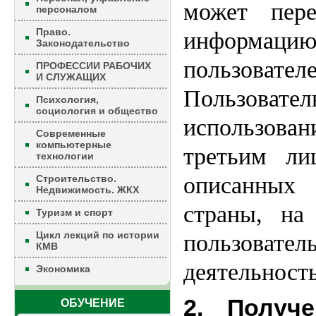
может пере
персоналом
Право.
информацию
Законодательство
пользов
ПРОФЕССИИ РАБОЧИХ
И СЛУЖАЩИХ
Пользовател
Психология,
социология и общество
использова
Современные
компьютерные
третьим ли
технологии
описанных 
Строительство.
Недвижимость. ЖКХ
страны, на
Туризм и спорт
Цикл лекций по истории
пользова
КМВ
деятельность
Экономика
2. Получе
ОБУЧЕНИЕ