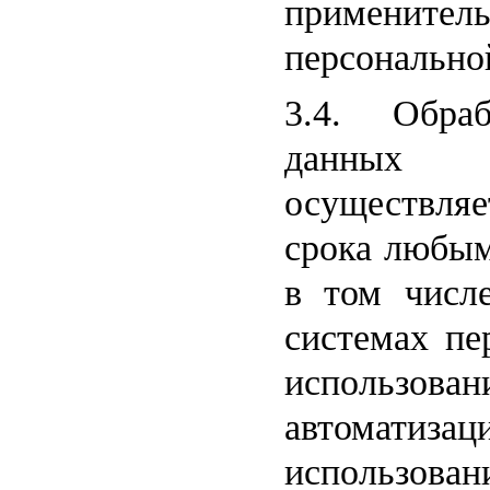
применител
персонально
3.4. Обраб
данных 
осуществляе
срока любым
в том числ
системах пе
использо
автомат
использова