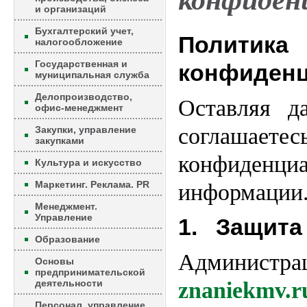
конфиден
и организаций
Бухгалтерский учет,
Политика
налогообложение
Государственная и
конфиденц
муниципальная служба
Делопроизводство,
Оставляя д
офис-менеджмент
соглашае
Закупки, управление
закупками
конфиденци
Культура и искусство
Маркетинг. Реклама. PR
информации
Менеджмент.
Управление
1. Защита
Образование
Админис
Основы
предпринимательской
деятельности
znaniekmv.r
Персонал, управление