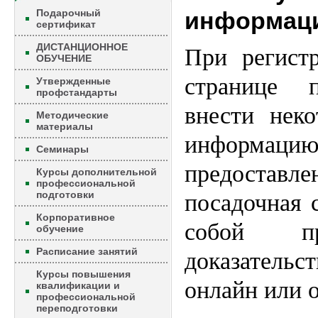
Подарочный
информац
сертификат
ДИСТАНЦИОННОЕ
При регист
ОБУЧЕНИЕ
странице п
Утвержденные
профстандарты
внести нек
Методические
материалы
информац
Семинары
предоста
Курсы дополнительной
профессиональной
подготовки
посадочная 
Корпоративное
собой пр
обучение
Расписание занятий
доказатель
Курсы повышения
онлайн или 
квалификации и
профессиональной
переподготовки