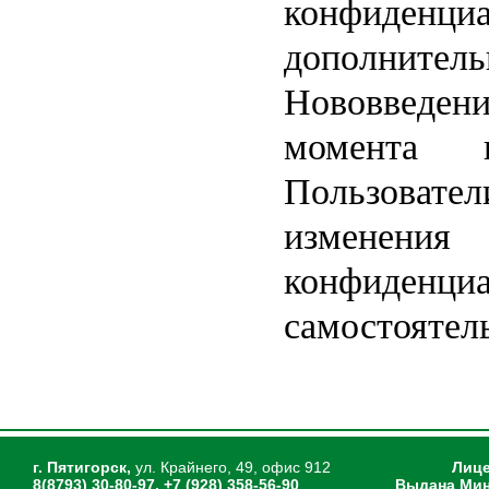
конфиден
дополнител
Нововведени
момента и
Пользовател
изменен
конфиденци
самостоятел
г. Пятигорск,
ул. Крайнего, 49, офис 912
Лице
8(8793) 30-80-97, +7 (928) 358-56-90
Выдана Мин