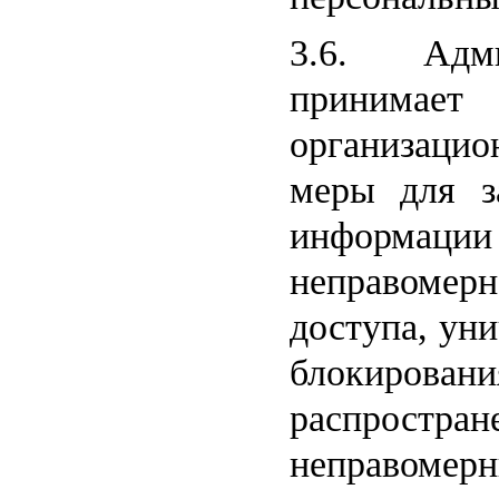
3.6. Адм
принима
организаци
меры для з
информаци
неправомер
доступа, ун
блокирова
распростран
неправомерн