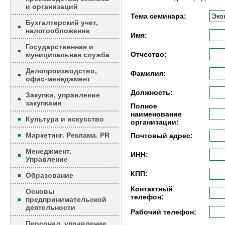
и организаций
Тема семинара:
Бухгалтерский учет,
налогообложение
Имя:
Государственная и
Отчество:
муниципальная служба
Делопроизводство,
Фамилия:
офис-менеджмент
Должность:
Закупки, управление
закупками
Полное
наименование
Культура и искусство
организации:
Маркетинг. Реклама. PR
Почтовый адрес:
Менеджмент.
ИНН:
Управление
КПП:
Образование
Контактный
Основы
телефон:
предпринимательской
деятельности
Рабочий телефон:
Персонал, управление