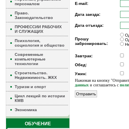
E-mail:
персоналом
Право.
Дата заезда:
Законодательство
Дата отъезда:
ПРОФЕССИИ РАБОЧИХ
И СЛУЖАЩИХ
Од
Прошу
Од
Психология,
забронировать:
Не
социология и общество
Современные
Завтрак:
компьютерные
технологии
Обед:
Строительство.
Ужин:
Недвижимость. ЖКХ
Нажимая на кнопку "Отправит
данных
и соглашаетесь c
поли
Туризм и спорт
Цикл лекций по истории
КМВ
Экономика
ОБУЧЕНИЕ