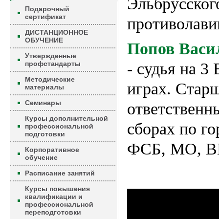
Эльбрусског
Подарочный
сертификат
противолави
ДИСТАНЦИОННОЕ
ОБУЧЕНИЕ
Попов Васи
Утвержденные
профстандарты
-
судья на 3
Методические
играх. Стар
материалы
Семинары
ответственны
Курсы дополнительной
сборах по го
профессиональной
подготовки
ФСБ, МО, В
Корпоративное
обучение
Расписание занятий
Курсы повышения
квалификации и
профессиональной
переподготовки