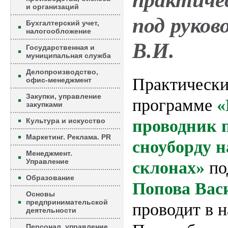
практиче
и организаций
под руков
Бухгалтерский учет,
налогообложение
В.И.
Государственная и
муниципальная служба
Делопроизводство,
Практически
офис-менеджмент
Закупки, управление
программе
«
закупками
Культура и искусство
проводник 
Маркетинг. Реклама. PR
сноуборду 
Менеджмент.
Управление
склонах»
по
Образование
Попова Вас
Основы
предпринимательской
проводит в н
деятельности
Персонал, управление