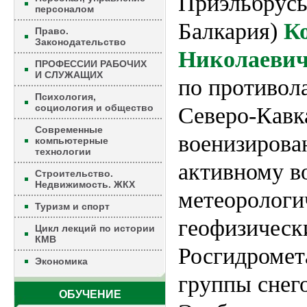
Приэльбрусь
персоналом
Балкария)
К
Право.
Законодательство
Николаеви
ПРОФЕССИИ РАБОЧИХ
И СЛУЖАЩИХ
по противол
Психология,
социология и общество
Северо-Кавк
Современные
военизирова
компьютерные
технологии
активному в
Строительство.
Недвижимость. ЖКХ
метеорологи
Туризм и спорт
геофизическ
Цикл лекций по истории
КМВ
Росгидромет
Экономика
группы снег
ОБУЧЕНИЕ