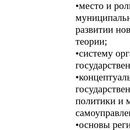
•место и рол
муниципальн
развитии но
теории;
•систему ор
государстве
•концептуал
государстве
политики и 
самоуправле
•основы рег