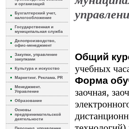
муниципа
и организаций
управлен
Бухгалтерский учет,
налогообложение
Государственная и
муниципальная служба
Делопроизводство,
офис-менеджмент
Общий кур
Закупки, управление
закупками
учебных час
Культура и искусство
Форма обу
Маркетинг. Реклама. PR
Менеджмент.
заочная, зао
Управление
Образование
электронног
Основы
дистанционн
предпринимательской
деятельности
технологий) 
Персонал, управление