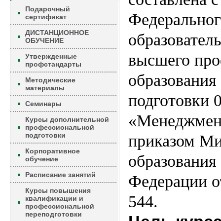
Подарочный
Федеральног
сертификат
ДИСТАНЦИОННОЕ
образователь
ОБУЧЕНИЕ
высшего про
Утвержденные
профстандарты
образования
Методические
материалы
подготовки 
Семинары
«Менеджмент
Курсы дополнительной
профессиональной
подготовки
приказом Ми
Корпоративное
образования
обучение
Расписание занятий
Федерации о
Курсы повышения
544.
квалификации и
профессиональной
переподготовки