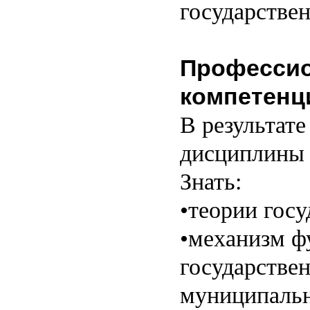
государстве
Професси
компетенц
В результате
дисциплины 
Знать:
•теории госу
•механизм ф
государстве
муниципальн