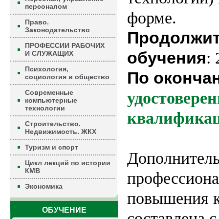
персоналом
форме.
Право.
Законодательство
Продолжит
ПРОФЕССИИ РАБОЧИХ
обучения
:
И СЛУЖАЩИХ
Психология,
По оконча
социология и общество
Современные
удостовере
компьютерные
технологии
квалификац
Строительство.
Недвижимость. ЖКХ
Туризм и спорт
Дополнител
Цикл лекций по истории
КМВ
профессиона
Экономика
повышения 
ОБУЧЕНИЕ
составлена с