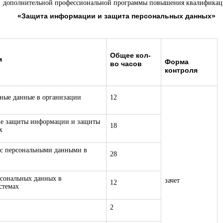
дополнительной профессиональной программы повышения квалифика
«Защита информации и защита персональных данных»
Общее кол-
м
Форма
во часов
контроля
ьные данные в организации
12
ие защиты информации и защиты
18
х
 с персональными данными в
28
рсональных данных в
зачет
12
стемах
2