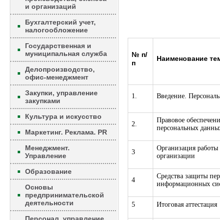
и организаций
Бухгалтерский учет,
налогообложение
Государственная и
муниципальная служба
№ п/
Наименование те
п
Делопроизводство,
офис-менеджмент
Закупки, управление
1.
Введение. Персонал
закупками
Культура и искусство
Правовое обеспечен
2.
персональных данны
Маркетинг. Реклама. PR
Менеджмент.
Организация работы
3
Управление
организации
Образование
Средства защиты пе
4
информационных си
Основы
предпринимательской
деятельности
5
Итоговая аттестация
Персонал, управление