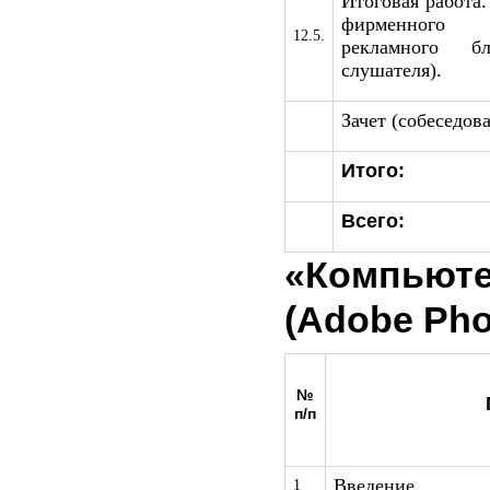
Итоговая работа.
фирменного 
12.5.
рекламного б
слушателя).
Зачет (собеседова
Итого:
Всего:
«Компью
(Adobe Pho
№
п/п
Введение
1