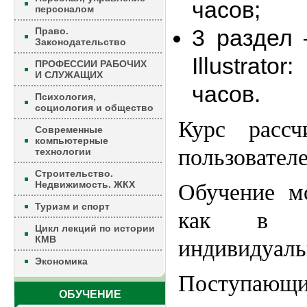
часов;
персоналом
3 раздел 
Право.
Законодательство
Illustrato
ПРОФЕССИИ РАБОЧИХ
И СЛУЖАЩИХ
часов.
Психология,
социология и общество
Курс рассч
Современные
компьютерные
пользовател
технологии
Строительство.
Недвижимость. ЖКХ
Обучение м
Туризм и спорт
как в г
Цикл лекций по истории
КМВ
индивидуаль
Экономика
Поступающ
ОБУЧЕНИЕ