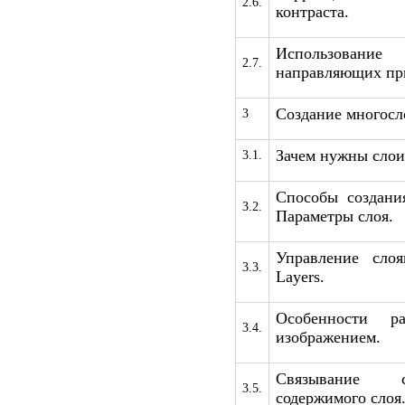
2.6.
контраста.
Использован
2.7.
направляющих пр
Создание многосл
3
Зачем нужны слои
3.1.
Способы создания
3.2.
Параметры слоя.
Управление сло
3.3.
Layers.
Особенности р
3.4.
изображением.
Связывание с
3.5.
содержимого слоя