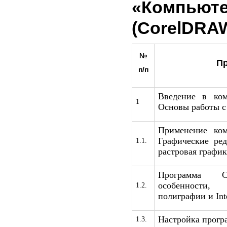
«Компью
(CorelDRA
№
П
п/п
Введение в ком
1
Основы работы с
Применение ком
Графические ред
1.1.
растровая график
Программа Co
особенности,
1.2.
полиграфии и Inte
Настройка прогр
1.3.