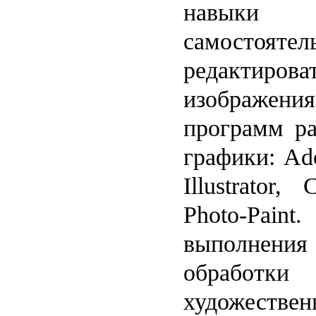
навык
самостоят
редактиро
изображ
программ ра
графики: Ad
Illustrator
Photo-Paint
выполнен
обработ
художестве