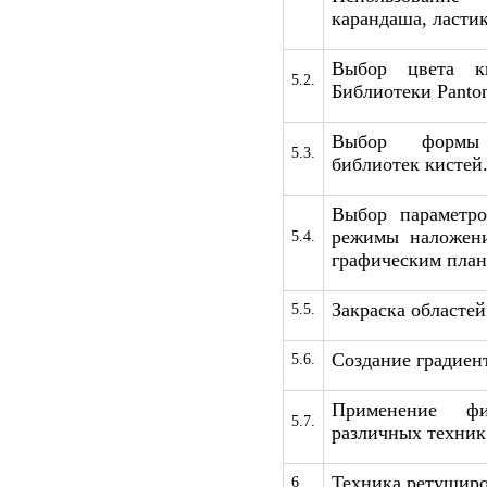
карандаша, ластик
Выбор цвета ки
5.2.
Библиотеки Panto
Выбор формы 
5.3.
библиотек кистей
Выбор параметро
режимы наложени
5.4.
графическим пла
Закраска областей
5.5.
Создание градиен
5.6.
Применение ф
5.7.
различных техник
Техника ретуширо
6