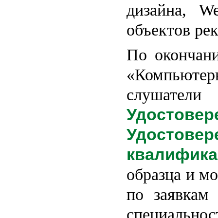
дизайна, W
объектов ре
По окончани
«Компьют
слушат
Удостовер
Удостовер
квалифика
образца и м
по заявкам 
специальн