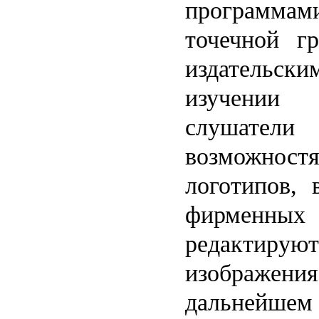
программ
точечной г
издательск
изучении
слушател
возможно
логотипов, 
фирменных 
редактир
изображени
дальнейшем 