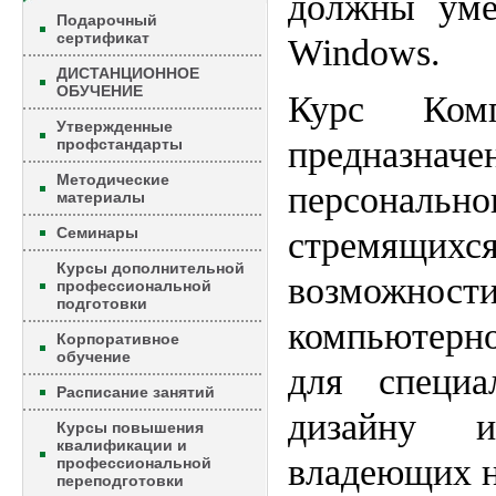
должны уме
Подарочный
сертификат
Windows.
ДИСТАНЦИОННОЕ
ОБУЧЕНИЕ
Курс Комп
Утвержденные
предназначе
профстандарты
Методические
персональ
материалы
Семинары
стремящ
Курсы дополнительной
возможно
профессиональной
подготовки
компьютерн
Корпоративное
обучение
для специа
Расписание занятий
дизайну и 
Курсы повышения
квалификации и
владеющих 
профессиональной
переподготовки