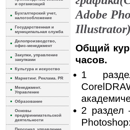
графика(
и организаций
Adobe Pho
Бухгалтерский учет,
налогообложение
Illustrator
Государственная и
муниципальная служба
Делопроизводство,
Общий кур
офис-менеджмент
Закупки, управление
часов.
закупками
Культура и искусство
1 разд
Маркетинг. Реклама. PR
Core
Менеджмент.
Управление
академиче
Образование
2 раздел 
Основы
предпринимательской
Photoshop
деятельности
Персонал, управление