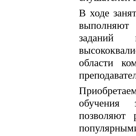
В ходе заня
выполняют
заданий 
высококва
области ко
преподавате
Приобрет
обучения
позволяют 
популярны