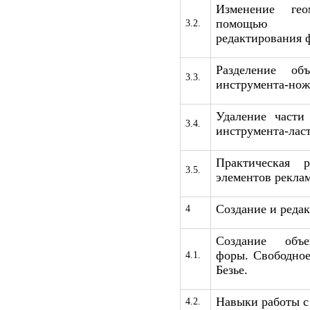
Изменение ге
помощью 
3.2.
редактирования 
Разделение о
3.3.
инструмента-нож
Удаление части
3.4.
инструмента-ласт
Практическая 
3.5.
элементов реклам
Создание и реда
4
Создание объе
форы. Свободное
4.1.
Безье.
Навыки работы с
4.2.