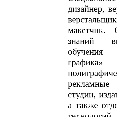
дизайнер, в
верстальщ
макетчик. 
знаний в
обучения
графика
полиграф
рекламные 
студии, изда
а также от
технологий