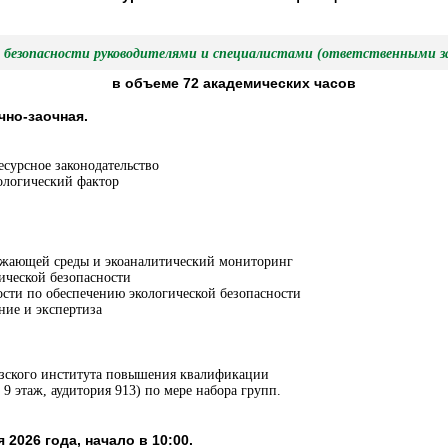
й безопасности руководителями и специалистами (ответственными за
в объеме 72 академических часов
чно-заочная.
есурсное законодательство
ологический фактор
ужающей среды и экоаналитический мониторинг
ической безопасности
сти по обеспечению экологической безопасности
ние и экспертиза
азского института повышения квалификации
, 9 этаж, аудитория 913) по мере набора групп.
я 2026 года, начало в 10:00.