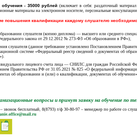
 обучения - 35000 рублей
(включает в себя: раздаточный материал (
ионные материалы на электронном носителе, персональные консультации
мме повышения квалификации каждому слушателю необходим
образовании слушателя (копию диплома) — высшего или среднего специа
 Федерального закона от 29.12.2012 № 273-ФЗ «Об образовании в РФ»);
дения слушателя (данное требование установлено Постановлением Правите
ционной системе «Федеральный реестр сведений о документах об образ
»).
ивидуального лицевого счета лица — СНИЛС для граждан Российской Фе
ением Правительства РФ от 31.05.2021 № 825 «О федеральной информац
ментах об образовании и (или) о квалификации, документах об обучении»
анизационные вопросы и примут заявку на обучение по т
 – звонок бесплатный, 8(8793) т/ф 30-80-97 – менеджер по работе со слу
anie.office@mail.ru