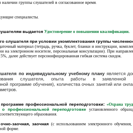
и наличии группы слушателей в согласованное время.
кующие специалисты.
лушателям выдается
Удостоверение о повышении квалификации.
го слушателя при условии укомплектования группы численнос
даточный материал (тетрадь, ручка, буклет, бланки и инструкции, компл
и на электронном носителе, персональные консультации). При направлен
15%, далее действует персонифицированная гибкая система скидок.
ушателя по индивидуальному учебному плану
является до
вания
слушателя, опыта работы в заявленной с
ой программе обучения), количества очных занятий или онла
аметров.
 программе профессиональной переподготовки:
«Охрана труд
 о профессиональной переподготовке
установленного образ
 соответствующего образования.
очно-заочная, заочная
(с использованием электронного обучения
евой форме.