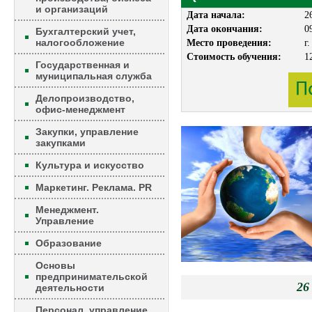
и организаций
Дата начала:
2
Дата окончания:
0
Бухгалтерский учет,
налогообложение
Место проведения:
г
Стоимость обучения:
1
Государственная и
муниципальная служба
Делопроизводство,
офис-менеджмент
Закупки, управление
закупками
Культура и искусство
Маркетинг. Реклама. PR
Менеджмент.
Управление
Образование
Основы
предпринимательской
2
деятельности
Персонал, управление