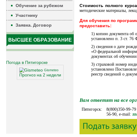
Обучение за рубежом
Стоимость полного курса
методические материалы, лекц
Участнику
Для обучения по програ
Заявка. Договор
предоставить:
1) копию документа об 
установлено п. 3 ст. 76
ВЫСШЕЕ ОБРАЗОВАНИЕ
2) сведения о дате рож
«О федеральной информа
документах об обучении
Погода в Пятигорске
3) страховой номер инд
установлено Постановл
Gismeteo
реестр сведений о доку
Прогноз на 2 недели
Вам ответят на все орг
Пятигорск:
8(800)350-99-79
56-90, e-mail:
zn