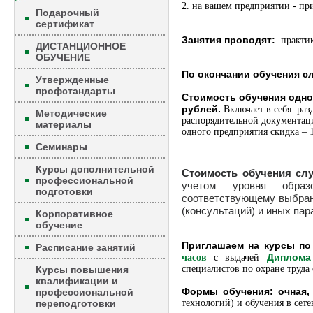
2. на вашем предприятии - пр
Подарочный
сертификат
Занятия проводят:
практи
ДИСТАНЦИОННОЕ
ОБУЧЕНИЕ
По окончании обучения с
Утвержденные
профстандарты
Стоимость обучения одно
рублей.
Включает в себя: раз
Методические
распорядительной документаци
материалы
одного предприятия скидка – 
Семинары
Курсы дополнительной
Стоимость обучения сл
профессиональной
учетом уровня образо
подготовки
соответствующему выбранн
(консультаций) и иных пар
Корпоративное
обучение
Приглашаем на курсы по
Расписание занятий
Диплома
часов
с выдачей
специалистов по охране труда
Курсы повышения
квалификации и
Формы обучения: очная, 
профессиональной
переподготовки
технологий) и обучения в сет