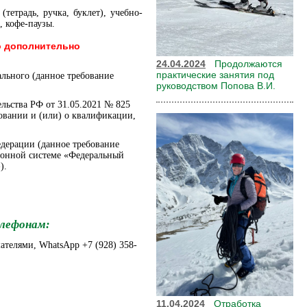
тетрадь, ручка, буклет), учебно-
, кофе-паузы.
о дополнительно
24.04.2024
Продолжаются
практические занятия под
льного (данное требование
руководством Попова В.И.
льства РФ от 31.05.2021 № 825
овании и (или) о квалификации,
дерации (данное требование
ионной системе «Федеральный
).
елефонам:
шателями, WhatsApp +7 (928) 358-
11.04.2024
Отработка