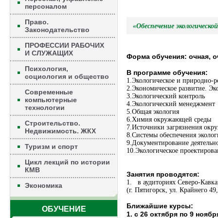
персоналом
Право.
«Обеспечение экологическо
Законодательство
ПРОФЕССИИ РАБОЧИХ
И СЛУЖАЩИХ
Форма обучения: очная, о
Психология,
В программе обучения:
социология и общество
1.Экологическое и природно-р
2.Экономическое развитие. Эк
Современные
3.Экологический контроль
компьютерные
4.Экологический менеджмент
технологии
5.Общая экология
6.Химия окружающей среды
Строительство.
7.Источники загрязнения окр
Недвижимость. ЖКХ
8.Системы обеспечения эколог
9.Документирование деятельно
Туризм и спорт
10.Экологическое проектирова
Цикл лекций по истории
КМВ
Занятия проводятся:
1. в аудиториях Северо-Кавк
Экономика
(г. Пятигорск, ул. Крайнего 49
Ближайшие курсы:
ОБУЧЕНИЕ
1. с 26 октября по 9 ноябр