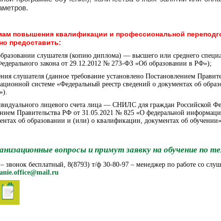
аметров.
ммам повышения квалификации и профессиональной переподг
но предоставить:
образовании слушателя (копию диплома) — высшего или среднего специа
 Федерального закона от 29.12.2012 № 273-ФЗ «Об образовании в РФ»);
дения слушателя (данное требование установлено Постановлением Правите
ционной системе «Федеральный реестр сведений о документах об образ
»).
ивидуального лицевого счета лица — СНИЛС для граждан Российской Фе
ением Правительства РФ от 31.05.2021 № 825 «О федеральной информац
ментах об образовании и (или) о квалификации, документах об обучении»
анизационные вопросы и примут заявку на обучение по т
 – звонок бесплатный, 8(8793) т/ф 30-80-97 – менеджер по работе со слу
anie.office@mail.ru