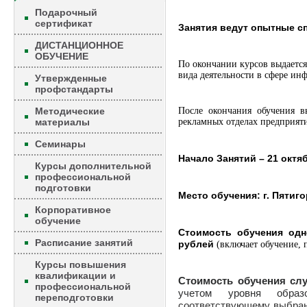
Подарочный
сертификат
Занятия ведут опытные с
ДИСТАНЦИОННОЕ
ОБУЧЕНИЕ
По окончании курсов выдаетс
вида деятельности в сфере ин
Утвержденные
профстандарты
Методические
После окончания обучения в
материалы
рекламных отделах предприяти
Семинары
Начало Занятий – 21 октя
Курсы дополнительной
профессиональной
подготовки
Место обучения: г. Пятигор
Корпоративное
обучение
Стоимость обучения одн
Расписание занятий
рублей
(включает обучение, 
Курсы повышения
квалификации и
Стоимость обучения сл
профессиональной
учетом уровня образо
переподготовки
соответствующему выбранн