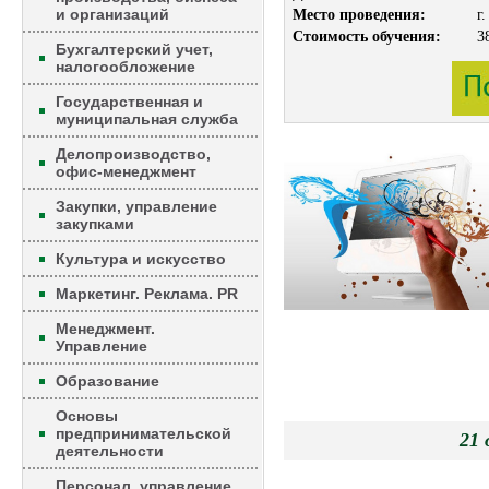
и организаций
Место проведения:
г
Стоимость обучения:
3
Бухгалтерский учет,
налогообложение
Государственная и
муниципальная служба
Делопроизводство,
офис-менеджмент
Закупки, управление
закупками
Культура и искусство
Маркетинг. Реклама. PR
Менеджмент.
Управление
Образование
Основы
предпринимательской
2
деятельности
Персонал, управление