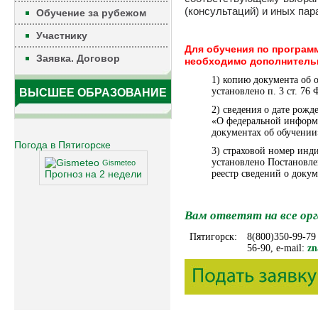
(консультаций) и иных пар
Обучение за рубежом
Участнику
Для обучения по програ
Заявка. Договор
необходимо дополнитель
1) копию документа об 
установлено п. 3 ст. 76
ВЫСШЕЕ ОБРАЗОВАНИЕ
2) сведения о дате рож
«О федеральной информа
документах об обучении
Погода в Пятигорске
3) страховой номер инд
установлено Постановл
Gismeteo
реестр сведений о доку
Прогноз на 2 недели
Вам ответят на все орг
Пятигорск:
8(800)350-99-79
56-90, e-mail:
zn