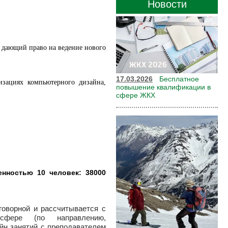
Новости
 дающий право на ведение нового
17.03.2026
Бесплатное
изациях компьютерного дизайна,
повышение квалификации в
сфере ЖКХ
нностью 10 человек: 38000
говорной и рассчитывается с
фере (по направлению,
йн занятий с пре
подавателем