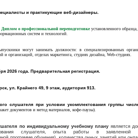
пециалисты и практикующие веб-дизайнеры.
я
Диплом о профессиональной переподготовке
установленного образца,
формационных систем и технологий.
ыпускники могут занимать должности: в специализированных орган
й и организаций, отделах маркетинга, студиях дизайна, Web-студиях.
бря 2026 года. Предварительная регистрация.
ск, ул. Крайнего 49, 9 этаж, аудитория 913.
ого слушателя при условии укомплектования группы числе
пакет документов и метод материалов, кофе-паузы).
ушателя по индивидуальному учебному плану
является до
вания
слушателя, опыта работы в заявленной с
ой программе обучения), количества очных занятий или онла