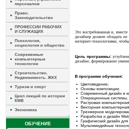
персоналом
Право.
Законодательство
ПРОФЕССИИ РАБОЧИХ
И СЛУЖАЩИХ
Это востребованная и, вместе
дизайнер должен обладать не
Психология,
интернет-технологиями, чтобы 
социология и общество
Современные
Цель программы:
углублен
компьютерные
дизайне, формирование умений
технологии
Строительство.
В программе обучения:
Недвижимость. ЖКХ
Цветоведение;
Туризм и спорт
Основы композиции;
Современный дизайн и к
Цикл лекций по истории
Операционные системы, с
КМВ
Растровая компьютерная
Векторная компьютерная
Экономика
Трехмерное моделирова
Разработка и дизайн Web
Графический дизайн для
ОБУЧЕНИЕ
Мультимедийные техноло