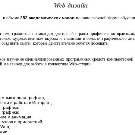
Web-дизайн
252 академических часов
в объеме
по очно-заочной форме обучени
 с тем, сравнительно молодая для нашей страны профессия, которая нахо
 только художественным вкусом и знаниями в области графического диз
создавать сайты, которые действительно хочется посещать.
ное изучение специализированных программных средств компьютерной
 и навыков для работы в коллективе Web-студии.
омпьютерная графика;
ети и работа в Интернет;
 графика;
 графика;
ние и анимация;
-узлов и приложений;
 Web;
гии.