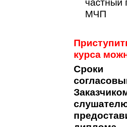
частный 
МЧП
Приступ
курса мож
Сроки
соглас
Заказчи
слушате
предос