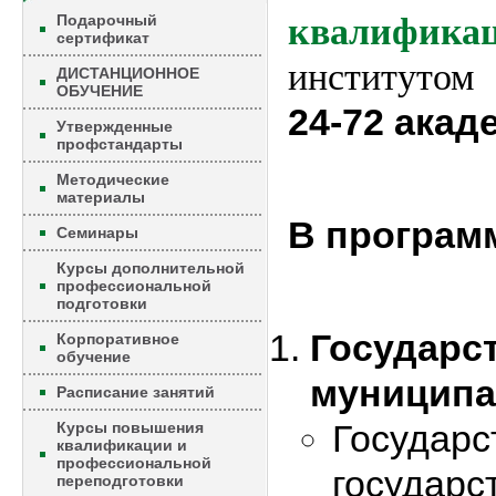
Подарочный
квалифика
сертификат
институтом
ДИСТАНЦИОННОЕ
ОБУЧЕНИЕ
24-72 акад
Утвержденные
профстандарты
Методические
материалы
В програм
Семинары
Курсы дополнительной
профессиональной
подготовки
Государс
Корпоративное
обучение
муниципа
Расписание занятий
Государс
Курсы повышения
квалификации и
профессиональной
государс
переподготовки