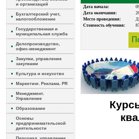
и организаций
Дата начала:
0
Дата окончания:
2
Бухгалтерский учет,
налогообложение
Место проведения:
Д
Стоимость обучения:
8
Государственная и
муниципальная служба
Делопроизводство,
офис-менеджмент
Закупки, управление
закупками
Культура и искусство
Маркетинг. Реклама. PR
Менеджмент.
Управление
Курс
Образование
кв
Основы
предпринимательской
деятельности
Персонал, управление