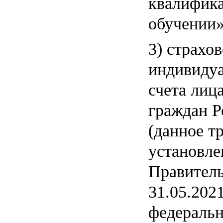
квалифика
обучении»
3) страхо
индивидуа
счета ли
граждан Р
(данное т
установле
Правитель
31.05.202
федераль