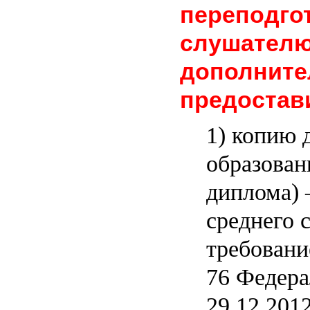
переподг
слушате
дополните
предостав
1) копию 
образован
диплома)
среднего 
требование
76 Федера
29.12.201