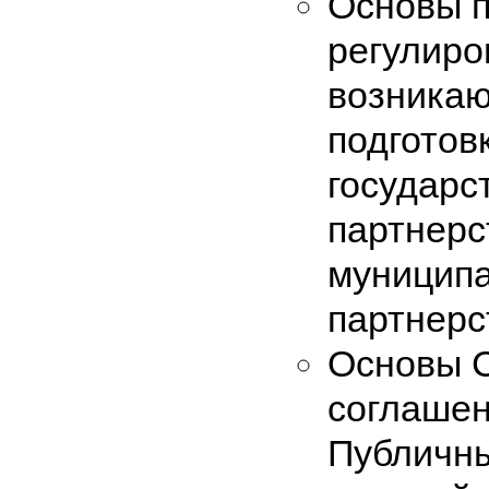
Основы п
регулиро
возникаю
подготов
государс
партнерс
муниципа
партнерс
Основы С
соглашен
Публичны