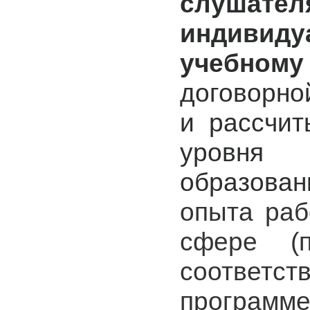
слуш
индивиду
учебному
договорно
и рассчит
уровня
образован
опыта раб
сфере (п
соответст
програм