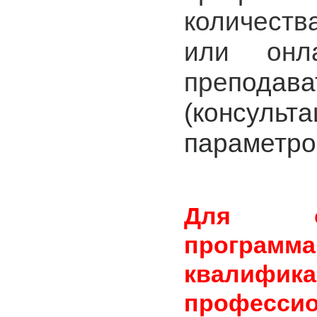
количест
или онл
пре
подава
(консул
параметро
Для о
програм
квали
професси