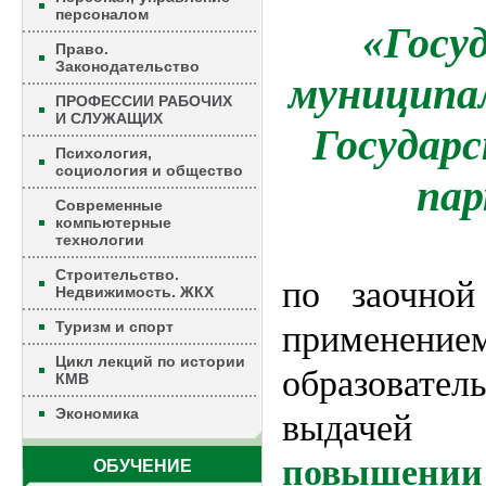
персоналом
«Госу
Право.
Законодательство
муниципал
ПРОФЕССИИ РАБОЧИХ
И СЛУЖАЩИХ
Государ
Психология,
социология и общество
пар
Современные
компьютерные
технологии
Строительство.
по заочной
Недвижимость. ЖКХ
Туризм и спорт
применени
Цикл лекций по истории
образовате
КМВ
Экономика
выдаче
повышении
ОБУЧЕНИЕ