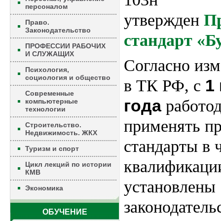
персоналом
утвержден
П
Право.
Законодательство
стандарт «Б
ПРОФЕССИИ РАБОЧИХ
И СЛУЖАЩИХ
Согласно из
Психология,
социология и общество
1
в ТК РФ, с
Современные
года
работод
компьютерные
технологии
применять п
Строительство.
Недвижимость. ЖКХ
стандарты в 
Туризм и спорт
квалификации
Цикл лекций по истории
КМВ
установлены
Экономика
законодатель
ОБУЧЕНИЕ