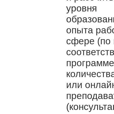
уровня
образован
опыта раб
сфере (по
соответст
программе
количеств
или онлайн
пре
подава
(консульта