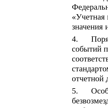
Федераль
«Учетная 
значения 
4. Поряд
событий п
соответст
стандарто
отчетной 
5. Особ
безвозмез