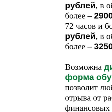
рублей
, в 
290
более –
72 часов и б
рублей,
в о
325
более –
д
Возможна
форма обу
позволит лю
отрыва от ра
финансовых 