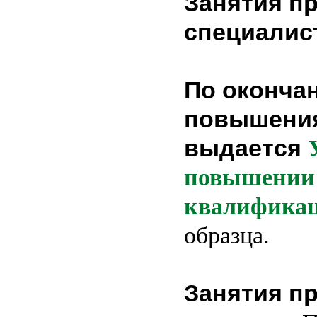
Занятия п
специалис
По оконча
повышени
выдается
повышении
квалифика
образца.
Занятия п