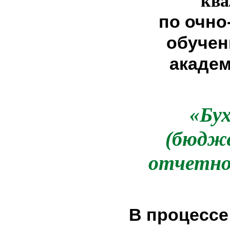
кв
по очно
обучен
академ
«Бу
(бюдж
отчетнос
В процессе