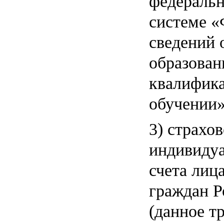
федераль
системе «
сведений 
образован
квалифика
обучении»
3) страхо
индивидуа
счета ли
граждан Р
(данное т