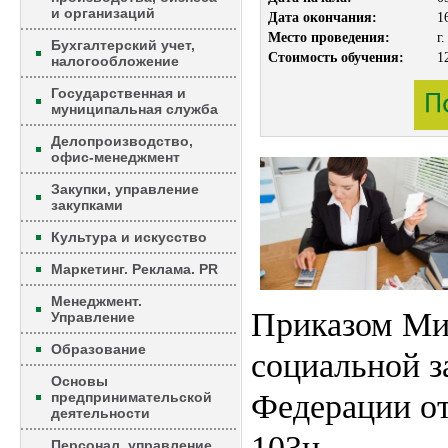
и организаций
Дата окончания:
1
Место проведения:
г
Бухгалтерский учет,
Стоимость обучения:
1
налогообложение
Государственная и
муниципальная служба
Делопроизводство,
офис-менеджмент
Закупки, управление
закупками
Культура и искусство
Маркетинг. Реклама. PR
Менеджмент.
Приказом Мин
Управление
Образование
социальной 
Основы
Федерации от
предпринимательской
деятельности
103н
Персонал, управление