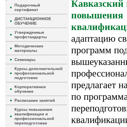
Кавказский 
Подарочный
сертификат
повышения
ДИСТАНЦИОННОЕ
ОБУЧЕНИЕ
квалификац
Утвержденные
адаптацию с
профстандарты
Методические
программ под
материалы
вышеуказанн
Семинары
Курсы дополнительной
профессионал
профессиональной
подготовки
предлагает н
Корпоративное
обучение
по программ
Расписание занятий
переподгото
Курсы повышения
квалификации и
квалификации
профессиональной
переподготовки