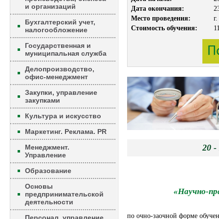
и организаций
Дата окончания:
2
Место проведения:
г
Бухгалтерский учет,
Стоимость обучения:
1
налогообложение
Государственная и
муниципальная служба
Делопроизводство,
офис-менеджмент
Закупки, управление
закупками
Культура и искусство
Маркетинг. Реклама. PR
2
Менеджмент.
Управление
Образование
Основы
«Научно-пр
предпринимательской
деятельности
по очно-заочной форме обуче
Персонал, управление