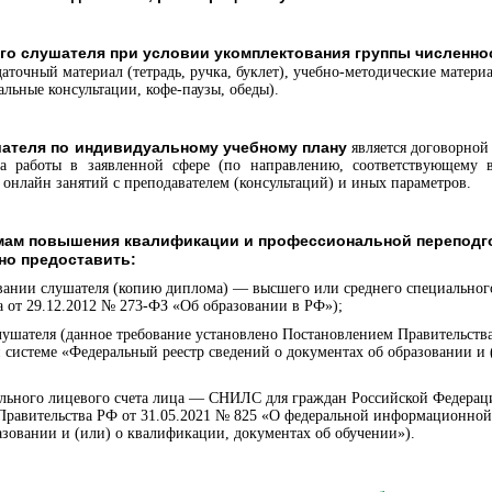
го слушателя при условии укомплектования группы численнос
даточный материал (тетрадь, ручка, буклет), учебно-методические матер
альные консультации, кофе-паузы, обеды).
ателя по индивидуальному учебному плану
является договорной 
та работы в заявленной сфере (по направлению, соответствующему 
 онлайн занятий с преподавателем (консультаций) и иных параметров.
ммам повышения квалификации и профессиональной переподг
но предоставить:
вании слушателя (копию диплома) — высшего или среднего специального
на от 29.12.2012 № 273-ФЗ «Об образовании в РФ»);
слушателя (данное требование установлено Постановлением Правительств
системе «Федеральный реестр сведений о документах об образовании и 
ального лицевого счета лица — СНИЛС для граждан Российской Федерац
Правительства РФ от 31.05.2021 № 825 «О федеральной информационной
азовании и (или) о квалификации, документах об обучении»).