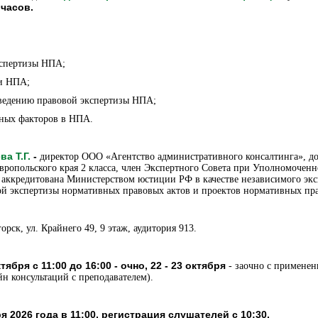
часов.
спертизы НПА;
и НПА;
едению правовой экспертизы НПА;
ных факторов в НПА.
ва Т.Г.
-
директор ООО «Агентство административного консалтинга», до
вропольского края 2 класса, член Экспертного Совета при Уполномоченн
г. аккредитована Министерством юстиции РФ в качестве независимого эк
й экспертизы нормативных правовых актов и проектов нормативных пра
горск, ул. Крайнего 49, 9 этаж, аудитория 913.
ктября с 11:00 до 16:00 - очно, 22 - 23 октября
- заочно с примене
йн консультаций с преподавателем).
я 2026 года в 11:00, регистрация слушателей с 10:30.