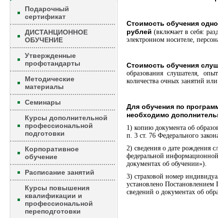
Подарочный
сертификат
Стоимость обучения одно
рублей
ДИСТАНЦИОННОЕ
(включает в себя: раз
ОБУЧЕНИЕ
электронном носителе, персон
Утвержденные
профстандарты
Стоимость обучения слуш
образования слушателя, опы
Методические
количества очных занятий или
материалы
Семинары
Для обучения по програ
необходимо дополнитель
Курсы дополнительной
профессиональной
1) копию документа об образо
подготовки
п. 3 ст. 76 Федерального зако
2) сведения о дате рождения 
Корпоративное
федеральной информационной 
обучение
документах об обучении»).
Расписание занятий
3) страховой номер индивиду
установлено Постановлением 
Курсы повышения
сведений о документах об обр
квалификации и
профессиональной
переподготовки