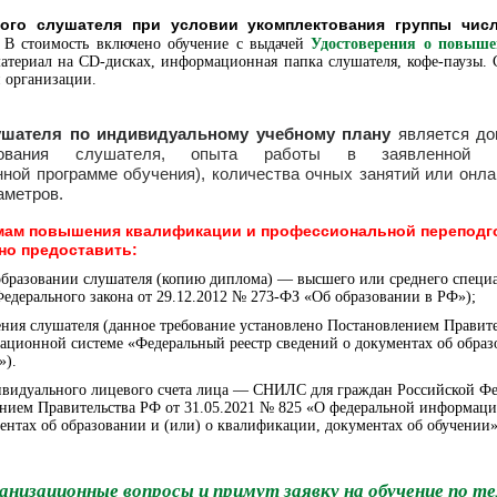
ого слушателя при условии укомплектования группы числ
. В стоимость включено обучение с выдачей
Удостоверения о повыш
материал на CD-дисках, информационная папка слушателя, кофе-паузы. 
й организации.
ушателя по индивидуальному учебному плану
является до
вания
слушателя, опыта работы в заявленной с
ой программе обучения), количества очных занятий или онла
аметров.
ммам повышения квалификации и профессиональной переподг
но предоставить:
образовании слушателя (копию диплома) — высшего или среднего специа
 Федерального закона от 29.12.2012 № 273-ФЗ «Об образовании в РФ»);
дения слушателя (данное требование установлено Постановлением Правите
ционной системе «Федеральный реестр сведений о документах об образ
»).
ивидуального лицевого счета лица — СНИЛС для граждан Российской Фе
ением Правительства РФ от 31.05.2021 № 825 «О федеральной информац
ментах об образовании и (или) о квалификации, документах об обучении»
анизационные вопросы и примут заявку на обучение по т