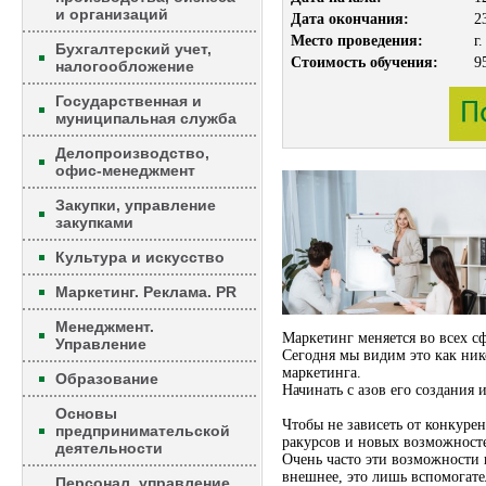
и организаций
Дата окончания:
2
Место проведения:
г
Бухгалтерский учет,
Стоимость обучения:
9
налогообложение
Государственная и
муниципальная служба
Делопроизводство,
офис-менеджмент
Закупки, управление
закупками
Культура и искусство
Маркетинг. Реклама. PR
Менеджмент.
Маркетинг меняется во всех сф
Управление
Сегодня мы видим это как ник
маркетинга.
Образование
Начинать с азов его создания 
Основы
Чтобы не зависеть от конкуре
предпринимательской
ракурсов и новых возможност
деятельности
Очень часто эти возможности 
внешнее, это лишь вспомогат
Персонал, управление