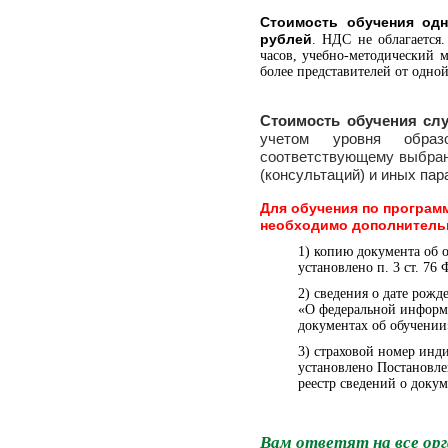
Стоимость обучения одн
рублей
. НДС не облагается
часов, учебно-методический 
более представителей от одно
Стоимость обучения сл
учетом уровня образо
соответствующему выбранн
(консультаций) и иных пар
Для обучения по програ
необходимо дополнитель
1) копию документа об 
установлено п. 3 ст. 76
2) сведения о дате рож
«О федеральной информа
документах об обучении
3) страховой номер инд
установлено Постановл
реестр сведений о доку
Вам ответят на все орг