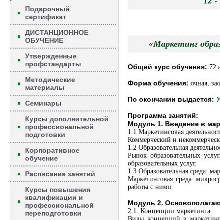
12
Подарочный
сертификат
ДИСТАНЦИОННОЕ
ОБУЧЕНИЕ
«Маркетинг обра
Утвержденные
профстандарты
Общий курс обучения:
72 
Методические
Форма обучения:
очная, зао
материалы
По окончании выдается:
У
Семинары
Программа занятий:
Курсы дополнительной
Модуль 1. Введение в ма
профессиональной
1.1 Маркетинговая деятельнос
подготовки
Коммерческий и некоммерческ
1.2 Образовательная деятельно
Корпоративное
Рынок образовательных услу
обучение
образовательных услуг.
1.3 Образовательная среда: м
Расписание занятий
Маркетинговая среда: микрос
работы с ними.
Курсы повышения
квалификации и
Модуль 2. Основополагаю
профессиональной
2.1. Концепции маркетинга
переподготовки
Виды концепций в маркетинге