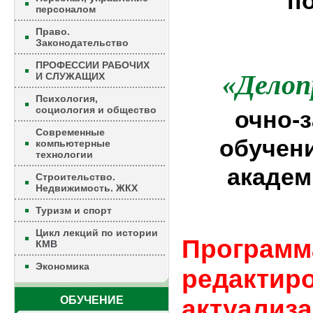
п
персоналом
Право.
Законодательство
ПРОФЕССИИ РАБОЧИХ
«Делоп
И СЛУЖАЩИХ
Психология,
социология и общество
очно-
Современные
обучени
компьютерные
технологии
академ
Строительство.
Недвижимость. ЖКХ
Туризм и спорт
Цикл лекций по истории
Программ
КМВ
Экономика
редактир
ОБУЧЕНИЕ
актуализа