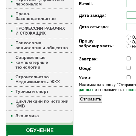
E-mail:
персоналом
Право.
Дата заезда:
Законодательство
Дата отъезда:
ПРОФЕССИИ РАБОЧИХ
И СЛУЖАЩИХ
Од
Прошу
Од
Психология,
забронировать:
Не
социология и общество
Современные
Завтрак:
компьютерные
технологии
Обед:
Строительство.
Ужин:
Недвижимость. ЖКХ
Нажимая на кнопку "Отправит
данных
и соглашаетесь c
поли
Туризм и спорт
Цикл лекций по истории
КМВ
Экономика
ОБУЧЕНИЕ