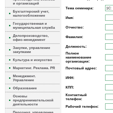
и организаций
Тема семинара:
Бухгалтерский учет,
налогообложение
Имя:
Государственная и
Отчество:
муниципальная служба
Делопроизводство,
Фамилия:
офис-менеджмент
Должность:
Закупки, управление
закупками
Полное
наименование
Культура и искусство
организации:
Маркетинг. Реклама. PR
Почтовый адрес:
Менеджмент.
ИНН:
Управление
КПП:
Образование
Контактный
Основы
телефон:
предпринимательской
деятельности
Рабочий телефон:
Персонал, управление