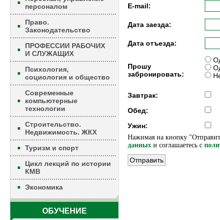
E-mail:
персоналом
Право.
Дата заезда:
Законодательство
Дата отъезда:
ПРОФЕССИИ РАБОЧИХ
И СЛУЖАЩИХ
Од
Прошу
Од
Психология,
забронировать:
Не
социология и общество
Современные
Завтрак:
компьютерные
технологии
Обед:
Строительство.
Ужин:
Недвижимость. ЖКХ
Нажимая на кнопку "Отправит
данных
и соглашаетесь c
поли
Туризм и спорт
Цикл лекций по истории
КМВ
Экономика
ОБУЧЕНИЕ