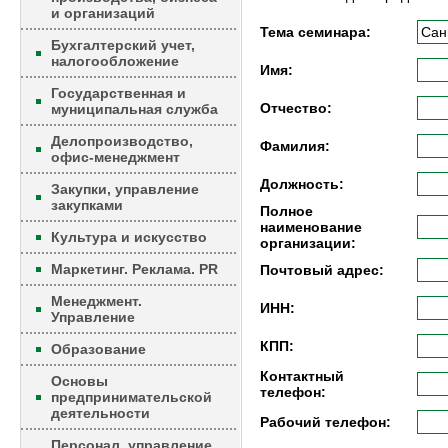
и организаций
Тема семинара:
Бухгалтерский учет,
налогообложение
Имя:
Государственная и
Отчество:
муниципальная служба
Делопроизводство,
Фамилия:
офис-менеджмент
Должность:
Закупки, управление
закупками
Полное
наименование
Культура и искусство
организации:
Маркетинг. Реклама. PR
Почтовый адрес:
Менеджмент.
ИНН:
Управление
КПП:
Образование
Контактный
Основы
телефон:
предпринимательской
деятельности
Рабочий телефон:
Персонал, управление