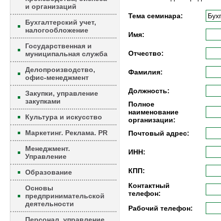
и организаций
Тема семинара:
Бухгалтерский учет,
налогообложение
Имя:
Государственная и
Отчество:
муниципальная служба
Делопроизводство,
Фамилия:
офис-менеджмент
Должность:
Закупки, управление
закупками
Полное
наименование
Культура и искусство
организации:
Маркетинг. Реклама. PR
Почтовый адрес:
Менеджмент.
ИНН:
Управление
КПП:
Образование
Контактный
Основы
телефон:
предпринимательской
деятельности
Рабочий телефон:
Персонал, управление