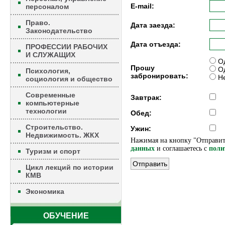
E-mail:
персоналом
Право.
Дата заезда:
Законодательство
Дата отъезда:
ПРОФЕССИИ РАБОЧИХ
И СЛУЖАЩИХ
Од
Прошу
Од
Психология,
забронировать:
Не
социология и общество
Современные
Завтрак:
компьютерные
технологии
Обед:
Строительство.
Ужин:
Недвижимость. ЖКХ
Нажимая на кнопку "Отправит
данных
и соглашаетесь c
поли
Туризм и спорт
Цикл лекций по истории
КМВ
Экономика
ОБУЧЕНИЕ