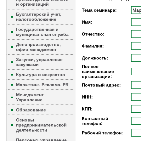
и организаций
Тема семинара:
Бухгалтерский учет,
налогообложение
Имя:
Государственная и
Отчество:
муниципальная служба
Делопроизводство,
Фамилия:
офис-менеджмент
Должность:
Закупки, управление
закупками
Полное
наименование
Культура и искусство
организации:
Маркетинг. Реклама. PR
Почтовый адрес:
Менеджмент.
ИНН:
Управление
КПП:
Образование
Контактный
Основы
телефон:
предпринимательской
деятельности
Рабочий телефон:
Персонал, управление