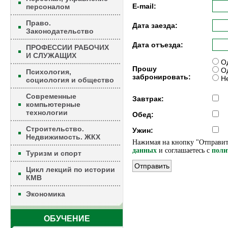
E-mail:
персоналом
Право.
Дата заезда:
Законодательство
Дата отъезда:
ПРОФЕССИИ РАБОЧИХ
И СЛУЖАЩИХ
Од
Прошу
Од
Психология,
забронировать:
Не
социология и общество
Современные
Завтрак:
компьютерные
технологии
Обед:
Строительство.
Ужин:
Недвижимость. ЖКХ
Нажимая на кнопку "Отправит
данных
и соглашаетесь c
поли
Туризм и спорт
Цикл лекций по истории
КМВ
Экономика
ОБУЧЕНИЕ