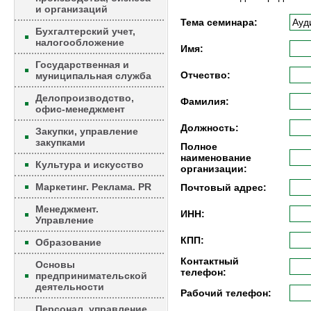
и организаций
Тема семинара:
Бухгалтерский учет,
налогообложение
Имя:
Государственная и
Отчество:
муниципальная служба
Делопроизводство,
Фамилия:
офис-менеджмент
Должность:
Закупки, управление
закупками
Полное
наименование
Культура и искусство
организации:
Маркетинг. Реклама. PR
Почтовый адрес:
Менеджмент.
ИНН:
Управление
КПП:
Образование
Контактный
Основы
телефон:
предпринимательской
деятельности
Рабочий телефон:
Персонал, управление