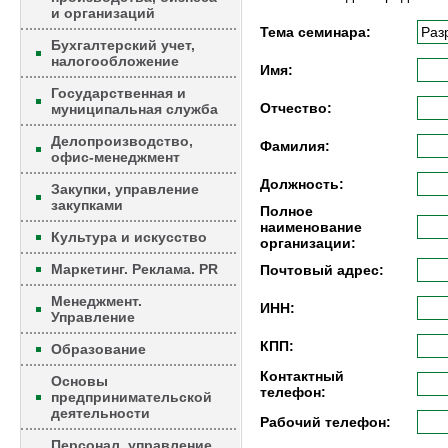
и организаций
Тема семинара:
Бухгалтерский учет,
налогообложение
Имя:
Государственная и
Отчество:
муниципальная служба
Делопроизводство,
Фамилия:
офис-менеджмент
Должность:
Закупки, управление
закупками
Полное
наименование
Культура и искусство
организации:
Маркетинг. Реклама. PR
Почтовый адрес:
Менеджмент.
ИНН:
Управление
КПП:
Образование
Контактный
Основы
телефон:
предпринимательской
деятельности
Рабочий телефон:
Персонал, управление