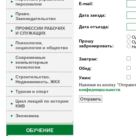
E-mail:
персоналом
Право.
Дата заезда:
Законодательство
Дата отъезда:
ПРОФЕССИИ РАБОЧИХ
И СЛУЖАЩИХ
Од
Прошу
Од
Психология,
забронировать:
Не
социология и общество
Современные
Завтрак:
компьютерные
технологии
Обед:
Строительство.
Ужин:
Недвижимость. ЖКХ
Нажимая на кнопку "Отправит
конфиденциальности
.
Туризм и спорт
Цикл лекций по истории
КМВ
Экономика
ОБУЧЕНИЕ