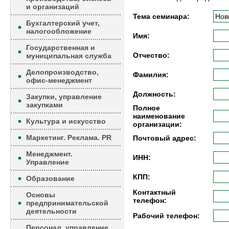
и организаций
Тема семинара:
Бухгалтерский учет,
налогообложение
Имя:
Государственная и
Отчество:
муниципальная служба
Делопроизводство,
Фамилия:
офис-менеджмент
Должность:
Закупки, управление
закупками
Полное
наименование
Культура и искусство
организации:
Маркетинг. Реклама. PR
Почтовый адрес:
Менеджмент.
ИНН:
Управление
КПП:
Образование
Контактный
Основы
телефон:
предпринимательской
деятельности
Рабочий телефон:
Персонал, управление