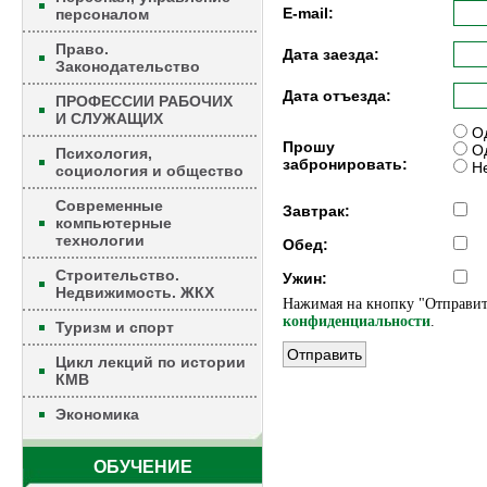
E-mail:
персоналом
Право.
Дата заезда:
Законодательство
Дата отъезда:
ПРОФЕССИИ РАБОЧИХ
И СЛУЖАЩИХ
Од
Прошу
Од
Психология,
забронировать:
Не
социология и общество
Современные
Завтрак:
компьютерные
технологии
Обед:
Строительство.
Ужин:
Недвижимость. ЖКХ
Нажимая на кнопку "Отправит
конфиденциальности
.
Туризм и спорт
Цикл лекций по истории
КМВ
Экономика
ОБУЧЕНИЕ