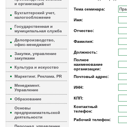
и организаций
Тема семинара:
Бухгалтерский учет,
налогообложение
Имя:
Государственная и
Отчество:
муниципальная служба
Делопроизводство,
Фамилия:
офис-менеджмент
Должность:
Закупки, управление
закупками
Полное
наименование
Культура и искусство
организации:
Маркетинг. Реклама. PR
Почтовый адрес:
Менеджмент.
ИНН:
Управление
КПП:
Образование
Контактный
Основы
телефон:
предпринимательской
деятельности
Рабочий телефон:
Персонал, управление