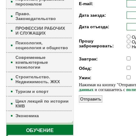
E-mail:
персоналом
Право.
Дата заезда:
Законодательство
Дата отъезда:
ПРОФЕССИИ РАБОЧИХ
И СЛУЖАЩИХ
Од
Прошу
Од
Психология,
забронировать:
Не
социология и общество
Современные
Завтрак:
компьютерные
технологии
Обед:
Строительство.
Ужин:
Недвижимость. ЖКХ
Нажимая на кнопку "Отправит
данных
и соглашаетесь c
поли
Туризм и спорт
Цикл лекций по истории
КМВ
Экономика
ОБУЧЕНИЕ