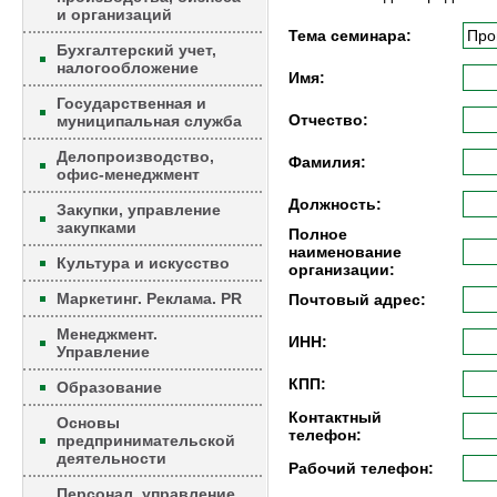
и организаций
Тема семинара:
Бухгалтерский учет,
налогообложение
Имя:
Государственная и
Отчество:
муниципальная служба
Делопроизводство,
Фамилия:
офис-менеджмент
Должность:
Закупки, управление
закупками
Полное
наименование
Культура и искусство
организации:
Маркетинг. Реклама. PR
Почтовый адрес:
Менеджмент.
ИНН:
Управление
КПП:
Образование
Контактный
Основы
телефон:
предпринимательской
деятельности
Рабочий телефон:
Персонал, управление