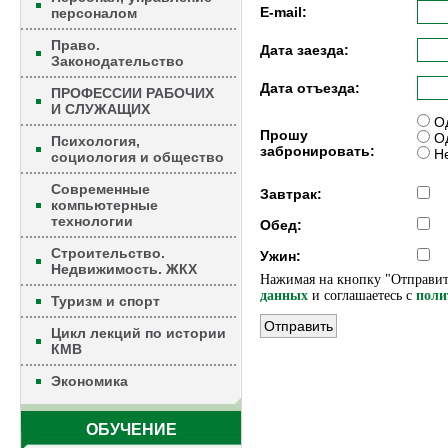
E-mail:
персоналом
Право.
Дата заезда:
Законодательство
Дата отъезда:
ПРОФЕССИИ РАБОЧИХ
И СЛУЖАЩИХ
Од
Прошу
Од
Психология,
забронировать:
Не
социология и общество
Современные
Завтрак:
компьютерные
технологии
Обед:
Строительство.
Ужин:
Недвижимость. ЖКХ
Нажимая на кнопку "Отправит
данных
и соглашаетесь c
поли
Туризм и спорт
Цикл лекций по истории
КМВ
Экономика
ОБУЧЕНИЕ