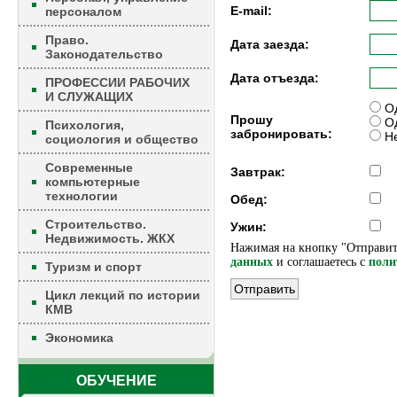
E-mail:
персоналом
Право.
Дата заезда:
Законодательство
Дата отъезда:
ПРОФЕССИИ РАБОЧИХ
И СЛУЖАЩИХ
Од
Прошу
Од
Психология,
забронировать:
Не
социология и общество
Современные
Завтрак:
компьютерные
технологии
Обед:
Строительство.
Ужин:
Недвижимость. ЖКХ
Нажимая на кнопку "Отправит
данных
и соглашаетесь c
поли
Туризм и спорт
Цикл лекций по истории
КМВ
Экономика
ОБУЧЕНИЕ