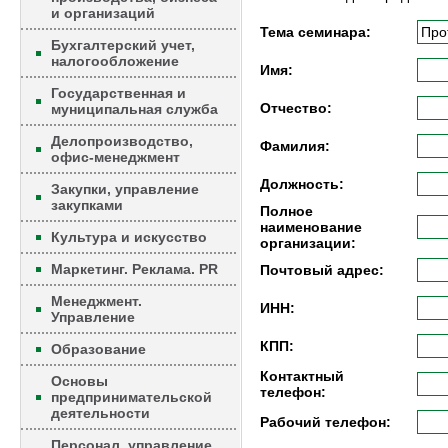
и организаций
Тема семинара:
Бухгалтерский учет,
налогообложение
Имя:
Государственная и
Отчество:
муниципальная служба
Делопроизводство,
Фамилия:
офис-менеджмент
Должность:
Закупки, управление
закупками
Полное
наименование
Культура и искусство
организации:
Маркетинг. Реклама. PR
Почтовый адрес:
Менеджмент.
ИНН:
Управление
КПП:
Образование
Контактный
Основы
телефон:
предпринимательской
деятельности
Рабочий телефон:
Персонал, управление