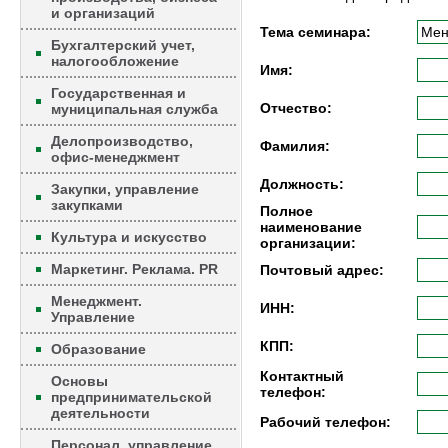
и организаций
Тема семинара:
Бухгалтерский учет,
налогообложение
Имя:
Государственная и
Отчество:
муниципальная служба
Делопроизводство,
Фамилия:
офис-менеджмент
Должность:
Закупки, управление
закупками
Полное
наименование
Культура и искусство
организации:
Маркетинг. Реклама. PR
Почтовый адрес:
Менеджмент.
ИНН:
Управление
КПП:
Образование
Контактный
Основы
телефон:
предпринимательской
деятельности
Рабочий телефон:
Персонал, управление