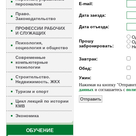
E-mail:
персоналом
Право.
Дата заезда:
Законодательство
Дата отъезда:
ПРОФЕССИИ РАБОЧИХ
И СЛУЖАЩИХ
Од
Прошу
Од
Психология,
забронировать:
Не
социология и общество
Современные
Завтрак:
компьютерные
технологии
Обед:
Строительство.
Ужин:
Недвижимость. ЖКХ
Нажимая на кнопку "Отправит
данных
и соглашаетесь c
поли
Туризм и спорт
Цикл лекций по истории
КМВ
Экономика
ОБУЧЕНИЕ