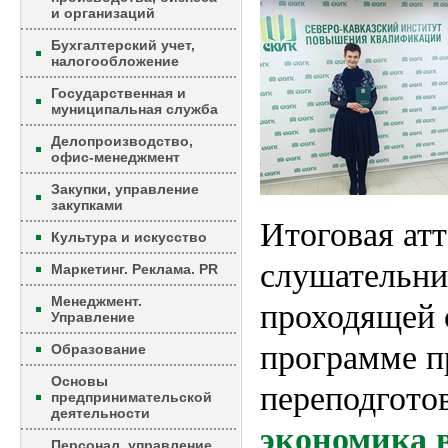
и организаций
Бухгалтерский учет,
налогообложение
Государственная и
муниципальная служба
Делопроизводство,
офис-менеджмент
Закупки, управление
закупками
Итоговая ат
Культура и искусство
слушательни
Маркетинг. Реклама. PR
Менеджмент.
проходящей 
Управление
программе п
Образование
Основы
переподгото
предпринимательской
деятельности
экономика 
Персонал, управление