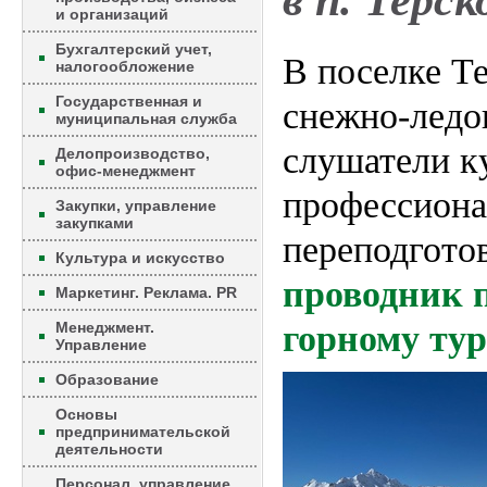
в п. Терск
и организаций
Бухгалтерский учет,
В поселке Т
налогообложение
Государственная и
снежно-ледо
муниципальная служба
слушатели к
Делопроизводство,
офис-менеджмент
профессион
Закупки, управление
закупками
переподгото
Культура и искусство
проводник 
Маркетинг. Реклама. PR
Менеджмент.
горному ту
Управление
Образование
Основы
предпринимательской
деятельности
Персонал, управление