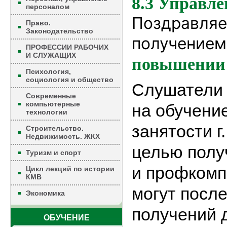
8.3 Управле
персоналом
Поздравляе
Право.
Законодательство
получение
ПРОФЕССИИ РАБОЧИХ
И СЛУЖАЩИХ
повышении
Психология,
социология и общество
Слушатели
Современные
компьютерные
на обучени
технологии
занятости г
Строительство.
Недвижимость. ЖКХ
целью полу
Туризм и спорт
и профкомп
Цикл лекций по истории
КМВ
могут после
Экономика
получений 
ОБУЧЕНИЕ