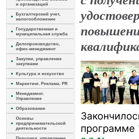
с получен
и организаций
удостовер
Бухгалтерский учет,
налогообложение
повышен
Государственная и
муниципальная служба
квалифик
Делопроизводство,
офис-менеджмент
Закупки, управление
закупками
Культура и искусство
Маркетинг. Реклама. PR
Менеджмент.
Управление
Образование
Закончилос
Основы
предпринимательской
программе
деятельности
Персонал, управление