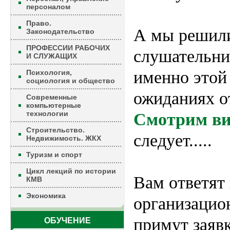
персоналом
Право.
А мы решили
Законодательство
ПРОФЕССИИ РАБОЧИХ
слушательни
И СЛУЖАЩИХ
именно этой
Психология,
социология и общество
ожиданиях о
Современные
компьютерные
технологии
Смотрим ви
Строительство.
следует.....
Недвижимость. ЖКХ
Туризм и спорт
Цикл лекций по истории
Вам ответят 
КМВ
Экономика
организацио
примут заявк
ОБУЧЕНИЕ