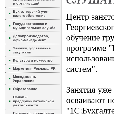
СЛУШАТ
и организаций
Бухгалтерский учет,
Центр занят
налогообложение
Государственная и
Георгиевског
муниципальная служба
обучение гр
Делопроизводство,
офис-менеджмент
программе "
Закупки, управление
закупками
использован
Культура и искусство
систем".
Маркетинг. Реклама. PR
Менеджмент.
Управление
Занятия уже
Образование
Основы
осваивают н
предпринимательской
деятельности
"1С:Бухгалте
Персонал, управление